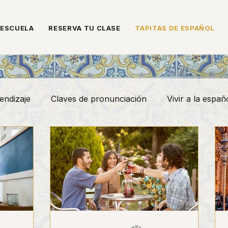
 ESCUELA
RESERVA TU CLASE
TAPITAS DE ESPAÑOL
endizaje
Claves de pronunciación
Vivir a la españ
comendaciones de ocio
Expresiones y vocabulario