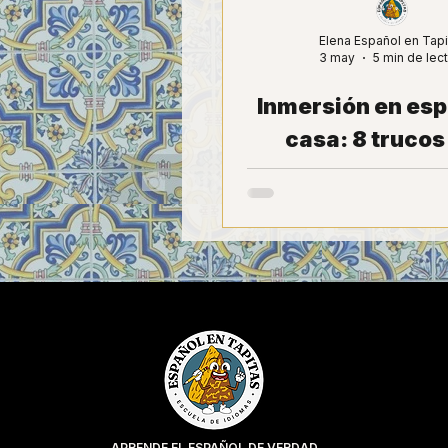
Elena Español en Tapi
3 may
5 min de lec
Inmersión en esp
casa: 8 trucos
sumergirte sin h
maleta
APRENDE EL ESPAÑOL DE VERDAD