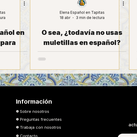
tas
Elena Español en Tapitas
tura
18 abr
3 min de lectura
añol en
O sea, ¿todavía no usas
 para
muletillas en español?
acer la
Bienvenido al club de los
que no suenan a libro de
texto
Información
Sobre nosotros
Preguntas frecuentes
act
Trabaja con nosotros
Contacto