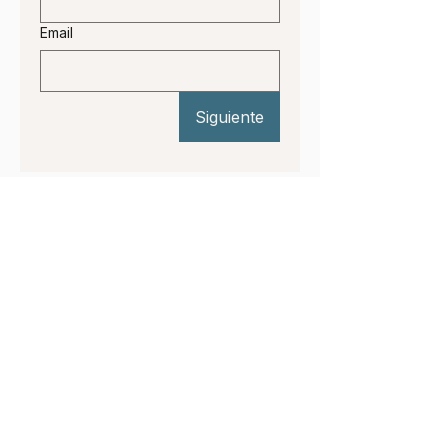
Email
Siguiente
Y si quieres conocer todas las
novedades de la escuela,
regístrate y sé el primero en
enterarte.
Nombre